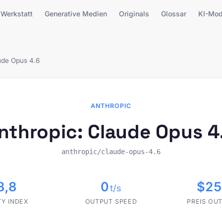
Werkstatt
Generative Medien
Originals
Glossar
KI-Mod
ude Opus 4.6
ANTHROPIC
nthropic: Claude Opus 4
anthropic/claude-opus-4.6
8,8
0
$25
t/s
TY INDEX
OUTPUT SPEED
PREIS OUT