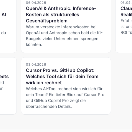
06.04.2026
05.04
OpenAI & Anthropic: Inference-
Clau
 AI
Kosten als strukturelles
Reali
Geschäftsproblem
Erfahr
ist u
Warum versteckte Inferenzkosten bei
ROI fü
t du
OpenAI und Anthropic schon bald die KI-
Budgets vieler Unternehmen sprengen
könnten.
03.04.2026
Cursor Pro vs. GitHub Copilot:
eets
Welches Tool sich für dein Team
wirklich rechnet
nd
en
Welches AI-Tool rechnet sich wirklich für
dein Team? Ein tiefer Blick auf Cursor Pro
und GitHub Copilot Pro zeigt die
überraschenden Details.