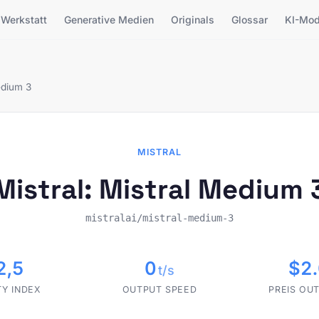
Werkstatt
Generative Medien
Originals
Glossar
KI-Mod
edium 3
MISTRAL
Mistral: Mistral Medium 
mistralai/mistral-medium-3
2,5
0
$2
t/s
TY INDEX
OUTPUT SPEED
PREIS OUT