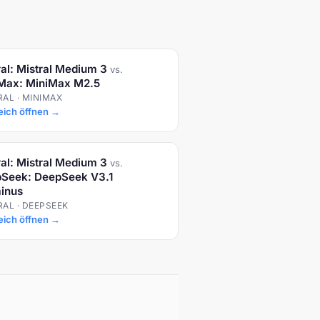
ral: Mistral Medium 3
vs.
Max: MiniMax M2.5
RAL · MINIMAX
eich öffnen →
ral: Mistral Medium 3
vs.
Seek: DeepSeek V3.1
inus
RAL · DEEPSEEK
eich öffnen →