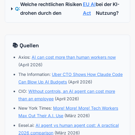
Welche rechtlichen Risiken
EU AI
bei der KI-
Q:
drohen durch den
Act
Nutzung?
📚 Quellen
Axios:
AI can cost more than human workers now
(April 2026)
The Information:
Uber CTO Shows How Claude Code
Can Blow Up AI Budgets
(April 2026)
CIO:
Without controls, an AI agent can cost more
than an employee
(April 2026)
New York Times:
More! More! More! Tech Workers
Max Out Their A.I. Use
(März 2026)
Eesel.ai:
AI agent vs human agent cost: A practical
2026 comparison
(März 2026)