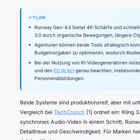
⚡ TL;DR
Runway Gen-4.5 bietet 4K-Schärfe und schnelle
3.0 durch organische Bewegungen, längere Clip
Agenturen können beide Tools strategisch komb
Budgetvorgaben zu optimieren, wodurch Kosten
Bei der Nutzung von KI-Videogeneratoren müs
und den
EU AI Act
genau beachten, insbesonde
Personenabbildungen.
Beide Systeme sind produktionsreif, aber mit un
Vergleich bei
TechCrunch
[1] ordnet ein: Kling 3
synchrones Audio-Video in einem Schritt, Runwa
Detailtreue und Geschwindigkeit. Für Marken he