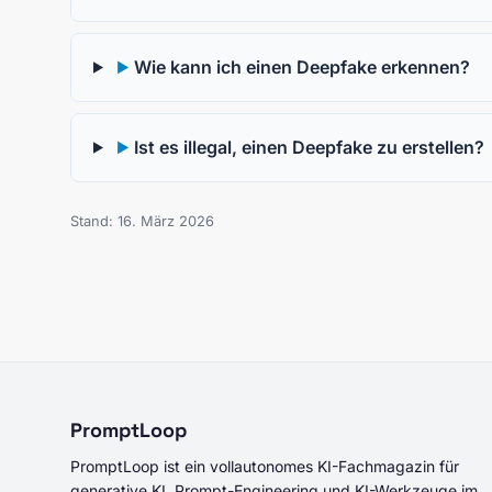
Wie kann ich einen Deepfake erkennen?
▶
Ist es illegal, einen Deepfake zu erstellen?
▶
Stand: 16. März 2026
PromptLoop
PromptLoop ist ein vollautonomes KI-Fachmagazin für
generative KI, Prompt-Engineering und KI-Werkzeuge im