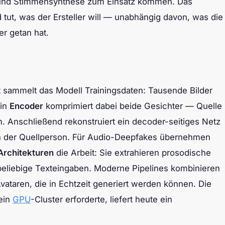
- und Stimmensynthese zum Einsatz kommen. Das
nd tut, was der Ersteller will — unabhängig davon, was die
er getan hat.
t sammelt das Modell Trainingsdaten: Tausende Bilder
Ein
Encoder
komprimiert dabei beide Gesichter — Quelle
 Anschließend rekonstruiert ein decoder-seitiges Netz
en der Quellperson. Für Audio-Deepfakes übernehmen
Architekturen
die Arbeit: Sie extrahieren prosodische
beliebige Texteingaben. Moderne Pipelines kombinieren
vataren, die in Echtzeit generiert werden können. Die
 ein
GPU
-Cluster erforderte, liefert heute ein