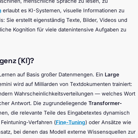
schinen, menschliche Sprache zu lesen, zu
n
erlaubt es KI-Systemen, visuelle Informationen zu
s: Sie erstellt eigenständig Texte, Bilder, Videos und
liche Kognition für viele datenintensive Aufgaben zu
igenz (KI)?
 Lernen auf Basis großer Datenmengen. Ein
Large
ini wird auf Milliarden von Textdokumenten trainiert:
sondern Wahrscheinlichkeitsverteilungen — welches Wort
lcher Antwort. Die zugrundeliegende
Transformer-
en, die relevante Teile des Eingabetextes dynamisch
Feintuning-Verfahren (
Fine-Tuning
) oder Ansätze wie
satz, bei denen das Modell externe Wissensquellen zur