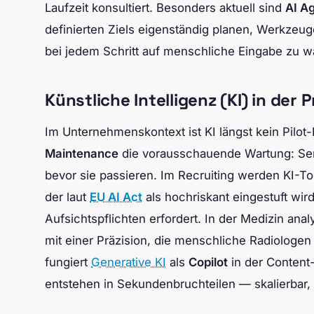
Laufzeit konsultiert. Besonders aktuell sind
AI A
definierten Ziels eigenständig planen, Werkzeu
bei jedem Schritt auf menschliche Eingabe zu w
Künstliche Intelligenz (KI) in der P
Im Unternehmenskontext ist KI längst kein Pilot
Maintenance
die vorausschauende Wartung: Sens
bevor sie passieren. Im Recruiting werden KI-T
der laut
EU AI Act
als hochriskant eingestuft wi
Aufsichtspflichten erfordert. In der Medizin an
mit einer Präzision, die menschliche Radiologen
fungiert
Generative KI
als
Copilot
in der Content-
entstehen in Sekundenbruchteilen — skalierbar,