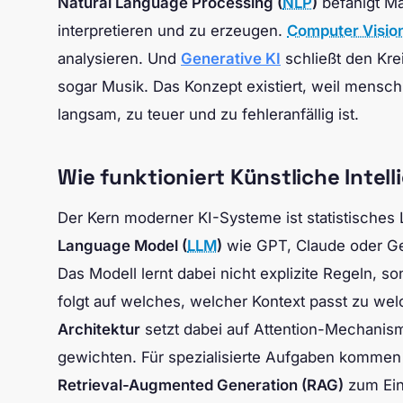
Natural Language Processing (
NLP
)
befähigt Ma
interpretieren und zu erzeugen.
Computer Visio
analysieren. Und
Generative KI
schließt den Krei
sogar Musik. Das Konzept existiert, weil mensch
langsam, zu teuer und zu fehleranfällig ist.
Wie funktioniert Künstliche Intell
Der Kern moderner KI-Systeme ist statistisches
Language Model (
LLM
)
wie GPT, Claude oder Gem
Das Modell lernt dabei nicht explizite Regeln, 
folgt auf welches, welcher Kontext passt zu we
Architektur
setzt dabei auf Attention-Mechanism
gewichten. Für spezialisierte Aufgaben kommen 
Retrieval-Augmented Generation (RAG)
zum Ein