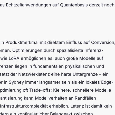
was Echtzeitanwendungen auf Quantenbasis derzeit noch
ein Produktmerkmal mit direktem Einfluss auf Conversion
emen. Optimierungen durch spezialisierte Inferenz-
 wie LoRA ermöglichen es, auch große Modelle auf
Grenzen liegen in fundamentalen physikalischen und
etzt der Netzwerklatenz eine harte Untergrenze – ein
er in Sydney immer langsamer sein als ein lokales Edge-
imierung oft Trade-offs: Kleinere, schnellere Modelle
antisierung kann Modellverhalten an Randfällen
rastrukturkomplexität erheblich. Latenz ist damit kein
dern ein kontinuierlicher Balanceakt zwischen