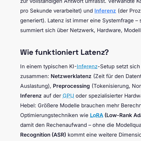
zur vollständigen Antwort umfasst. Verwandte 
pro Sekunde verarbeitet) und
Inferenz
(der Proz
generiert). Latenz ist immer eine Systemfrage – 
summiert sich über Netzwerk, Hardware, Modella
Wie funktioniert Latenz?
In einem typischen KI-
Inferenz
-Setup setzt sic
zusammen:
Netzwerklatenz
(Zeit für den Daten
Auslastung),
Preprocessing
(Tokenisierung, Norm
Inferenz
auf der
GPU
oder spezialisierter Hard
Hebel: Größere Modelle brauchen mehr Berechnun
Optimierungstechniken wie
LoRA
(Low-Rank Ada
damit den Rechenaufwand – ohne die Modellqualit
Recognition (ASR)
kommt eine weitere Dimension