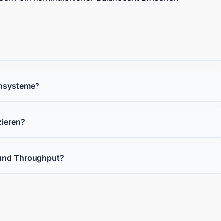
achsysteme?
zieren?
 und Throughput?