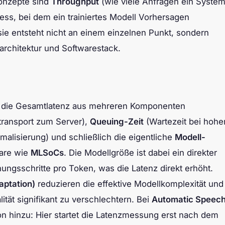
Konzepte sind
Throughput
(wie viele Anfragen ein Syste
ess, bei dem ein trainiertes Modell Vorhersagen
sie entsteht nicht an einem einzelnen Punkt, sondern
rchitektur und Softwarestack.
h die Gesamtlatenz aus mehreren Komponenten
transport zum Server),
Queuing-Zeit
(Wartezeit bei hohe
alisierung) und schließlich die eigentliche
Modell-
ware wie
MLSoCs
. Die Modellgröße ist dabei ein direkter
gsschritte pro Token, was die Latenz direkt erhöht.
ptation)
reduzieren die effektive Modellkomplexität und
ät signifikant zu verschlechtern. Bei
Automatic Speec
 hinzu: Hier startet die Latenzmessung erst nach dem