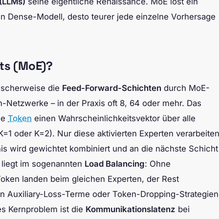
(LLMs)
seine eigentliche Renaissance. MoE löst ein
n Dense-Modell, desto teurer jede einzelne Vorhersage
rts (MoE)?
pischerweise die
Feed-Forward-Schichten
durch MoE-
-Netzwerke – in der Praxis oft 8, 64 oder mehr. Das
de
Token
einen Wahrscheinlichkeitsvektor über alle
=1 oder K=2). Nur diese aktivierten Experten verarbeite
nis wird gewichtet kombiniert und an die nächste Schicht
 liegt im sogenannten
Load Balancing
: Ohne
oken landen beim gleichen Experten, der Rest
 Auxiliary-Loss-Terme oder Token-Dropping-Strategien
es Kernproblem ist die
Kommunikationslatenz
bei