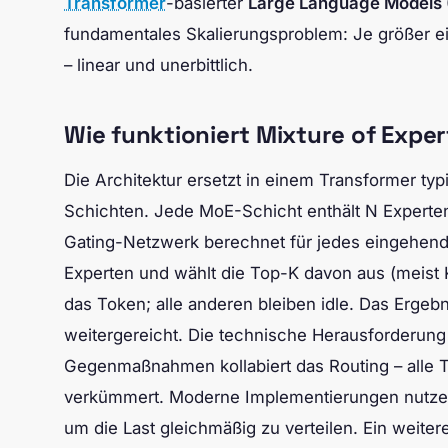
Transformer
-basierter
Large Language Models 
fundamentales Skalierungsproblem: Je größer ei
– linear und unerbittlich.
Wie funktioniert Mixture of Expe
Die Architektur ersetzt in einem Transformer ty
Schichten. Jede MoE-Schicht enthält N Experten
Gating-Netzwerk berechnet für jedes eingehen
Experten und wählt die Top-K davon aus (meist K
das Token; alle anderen bleiben idle. Das Ergeb
weitergereicht. Die technische Herausforderung
Gegenmaßnahmen kollabiert das Routing – alle T
verkümmert. Moderne Implementierungen nutzen
um die Last gleichmäßig zu verteilen. Ein weiter