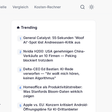
elle
Vergleich
Kosten-Rechner
🔥 Trending
General Catalyst: 55‑Sekunden 'Woof
1
AI'-Spot löst Andreessen-Kritik aus
Nvidia H200: USA genehmigen China-
2
Verkäufe an 10 Firmen — Peking
blockiert trotzdem
Delta-CEO Ed Bastian: KI-Rede
3
verworfen — "ihr wollt mich hören,
keinen Algorithmus"
Homeoffice als Produktivitätstreiber:
4
Was Stanfords Bloom-Daten wirklich
zeigen
r
Apple vs. EU: Konzern kritisiert Android-
5
Öffnungspläne für KI-Drittanbieter