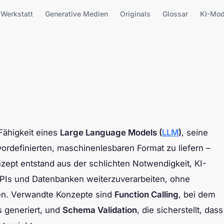
Werkstatt
Generative Medien
Originals
Glossar
KI-Mod
Fähigkeit eines
Large Language Models (
LLM
)
, seine
vordefinierten, maschinenlesbaren Format zu liefern –
zept entstand aus der schlichten Notwendigkeit, KI-
APIs und Datenbanken weiterzuverarbeiten, ohne
ten. Verwandte Konzepte sind
Function Calling
, bei dem
s generiert, und
Schema Validation
, die sicherstellt, dass