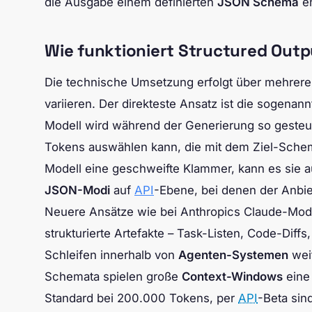
die Ausgabe einem definierten
JSON Schema
en
Wie funktioniert Structured Out
Die technische Umsetzung erfolgt über mehrere
variieren. Der direkteste Ansatz ist die sogenan
Modell wird während der Generierung so gesteu
Tokens auswählen kann, die mit dem Ziel-Schema
Modell eine geschweifte Klammer, kann es sie au
JSON-Modi
auf
API
-Ebene, bei denen der Anbiet
Neuere Ansätze wie bei Anthropics Claude-Model
strukturierte Artefakte – Task-Listen, Code-Diffs
Schleifen innerhalb von
Agenten-Systemen
wei
Schemata spielen große
Context-Windows
eine 
Standard bei 200.000 Tokens, per
API
-Beta sin