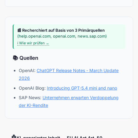
📰 Recherchiert auf Basis von 3 Primärquellen
(help.openai.com, openai.com, news.sap.com)
ℹ️ Wie wir prüfen →
📚 Quellen
OpenAI:
ChatGPT Release Notes - March Update
2026
OpenAI Blog:
Introducing GPT-5.4 mini and nano
SAP News:
Unternehmen erwarten Verdoppelung
der KI-Rendite
🤖
KI-generierter Inhalt — EU AI Act Art. 50