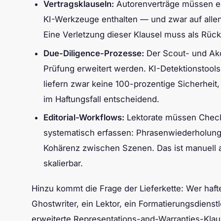
Vertragsklauseln:
Autorenverträge müssen exp
KI-Werkzeuge enthalten — und zwar auf allen S
Eine Verletzung dieser Klausel muss als Rückt
Due-Diligence-Prozesse:
Der Scout- und Akq
Prüfung erweitert werden. KI-Detektionstools 
liefern zwar keine 100-prozentige Sicherhei
im Haftungsfall entscheidend.
Editorial-Workflows:
Lektorate müssen Checkli
systematisch erfassen: Phrasenwiederholungen
Kohärenz zwischen Szenen. Das ist manuell a
skalierbar.
Hinzu kommt die Frage der Lieferkette: Wer hafte
Ghostwriter, ein Lektor, ein Formatierungsdienst
erweiterte Representations-and-Warranties-Klaus