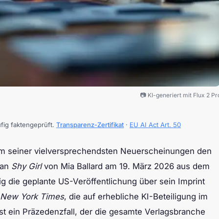
📷 KI-generiert mit Flux 2 Pr
ufig faktengeprüft.
Transparenz-Zertifikat
·
EU AI Act Art. 50
nem seiner vielversprechendsten Neuerscheinungen den
man
Shy Girl
von Mia Ballard am 19. März 2026 aus dem
tig die geplante US-Veröffentlichung über sein Imprint
New York Times
, die auf erhebliche KI-Beteiligung im
 ist ein Präzedenzfall, der die gesamte Verlagsbranche