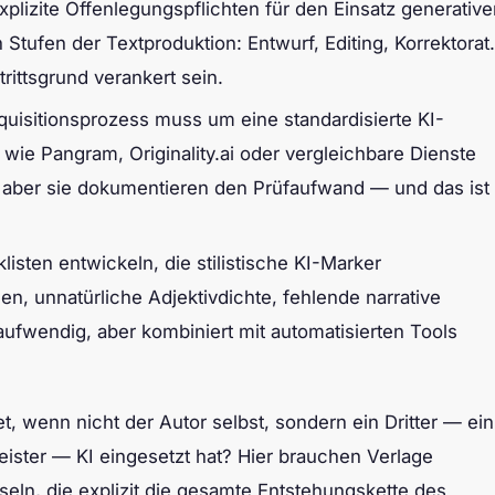
lizite Offenlegungspflichten für den Einsatz generative
tufen der Textproduktion: Entwurf, Editing, Korrektorat.
rittsgrund verankert sein.
uisitionsprozess muss um eine standardisierte KI-
wie Pangram, Originality.ai oder vergleichbare Dienste
t, aber sie dokumentieren den Prüfaufwand — und das ist
sten entwickeln, die stilistische KI-Marker
, unnatürliche Adjektivdichte, fehlende narrative
ufwendig, aber kombiniert mit automatisierten Tools
t, wenn nicht der Autor selbst, sondern ein Dritter — ein
leister — KI eingesetzt hat? Hier brauchen Verlage
eln, die explizit die gesamte Entstehungskette des