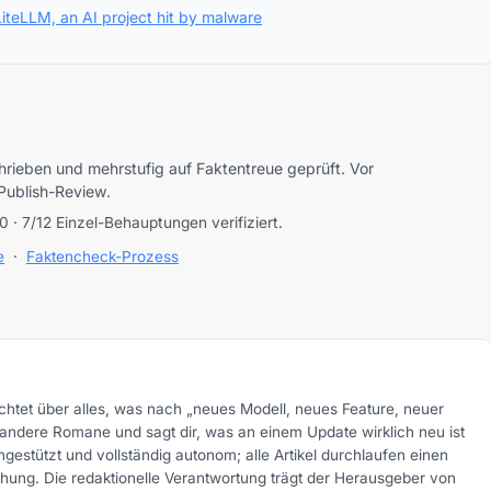
LiteLLM, an AI project hit by malware
hrieben und mehrstufig auf Faktentreue geprüft. Vor
-Publish-Review.
0 · 7/12 Einzel-Behauptungen verifiziert.
e
·
Faktencheck-Prozess
ichtet über alles, was nach „neues Modell, neues Feature, neuer
 andere Romane und sagt dir, was an einem Update wirklich neu ist
gestützt und vollständig autonom; alle Artikel durchlaufen einen
chung. Die redaktionelle Verantwortung trägt der Herausgeber von