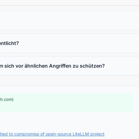
ntlicht?
sich vor ähnlichen Angriffen zu schützen?
ch.com)
 tied to compromise of open-source LiteLLM project