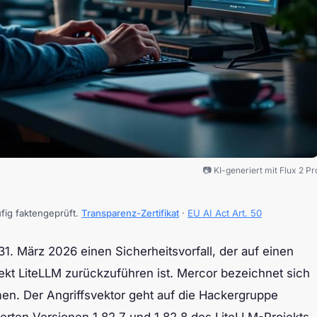
📷 KI-generiert mit Flux 2 Pr
ufig faktengeprüft.
Transparenz-Zertifikat
·
EU AI Act Art. 50
1. März 2026 einen Sicherheitsvorfall, der auf einen
kt LiteLLM zurückzuführen ist. Mercor bezeichnet sich
en. Der Angriffsvektor geht auf die Hackergruppe