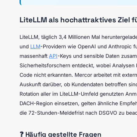
LiteLLM als hochattraktives Ziel f
LiteLLM, täglich 3,4 Millionen Mal herunterge
und
LLM
-Providern wie OpenAI und Anthropic fung
massenhaft
API
-Keys und sensible Daten zusam
Sicherheitsforschern entdeckt, wobei Analysen 
Code nicht erkannten. Mercor arbeitet mit exter
Auskunft darüber, ob Kundendaten betroffen sind
Rotation aller im LiteLLM-Umfeld genutzten Anm
DACH-Region einsetzen, gelten ähnliche Empfeh
die 72-Stunden-Meldefrist nach DSGVO zu beachte
❓ Häufig gestellte Fragen