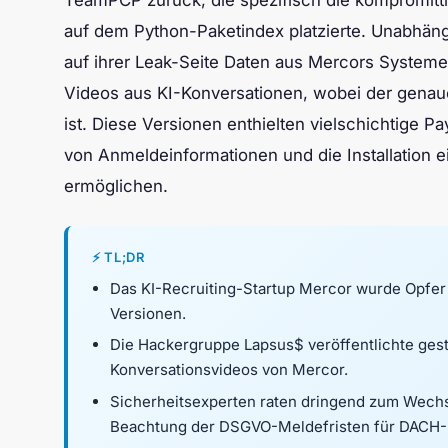
TeamPCP zurück, die spezifisch die kompromitti
auf dem Python-Paketindex platzierte. Unabhäng
auf ihrer Leak-Seite Daten aus Mercors Systeme
Videos aus KI-Konversationen, wobei der gen
ist. Diese Versionen enthielten vielschichtige Pa
von Anmeldeinformationen und die Installation e
ermöglichen.
⚡ TL;DR
Das KI-Recruiting-Startup Mercor wurde Opfer 
Versionen.
Die Hackergruppe Lapsus$ veröffentlichte gest
Konversationsvideos von Mercor.
Sicherheitsexperten raten dringend zum Wechs
Beachtung der DSGVO-Meldefristen für DACH