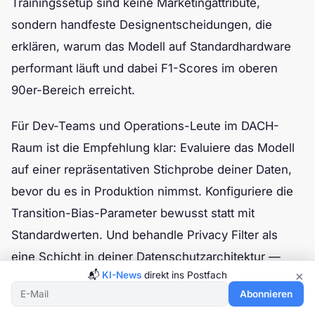
Trainingssetup sind keine Marketingattribute,
sondern handfeste Designentscheidungen, die
erklären, warum das Modell auf Standardhardware
performant läuft und dabei F1-Scores im oberen
90er-Bereich erreicht.
Für Dev-Teams und Operations-Leute im DACH-
Raum ist die Empfehlung klar: Evaluiere das Modell
auf einer repräsentativen Stichprobe deiner Daten,
bevor du es in Produktion nimmst. Konfiguriere die
Transition-Bias-Parameter bewusst statt mit
Standardwerten. Und behandle Privacy Filter als
eine Schicht in deiner Datenschutzarchitektur —
×
📬
KI-News
direkt ins Postfach
nicht als Ersatz für einen durchdachten DSGVO-
Abonnieren
Prozess. Wer das beherzigt, bekommt ein