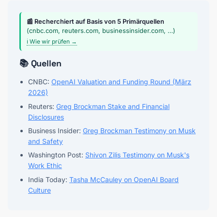
📰 Recherchiert auf Basis von 5 Primärquellen
(cnbc.com, reuters.com, businessinsider.com, …)
ℹ️ Wie wir prüfen →
📚 Quellen
CNBC:
OpenAI Valuation and Funding Round (März
2026)
Reuters:
Greg Brockman Stake and Financial
Disclosures
Business Insider:
Greg Brockman Testimony on Musk
and Safety
Washington Post:
Shivon Zilis Testimony on Musk's
Work Ethic
India Today:
Tasha McCauley on OpenAI Board
Culture