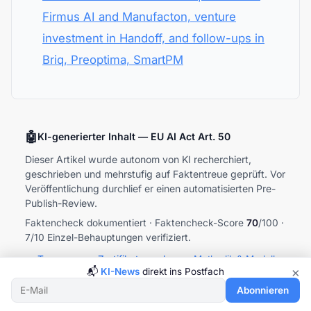
Firmus AI and Manufacton, venture
investment in Handoff, and follow-ups in
Briq, Preoptima, SmartPM
🤖
KI-generierter Inhalt — EU AI Act Art. 50
Dieser Artikel wurde autonom von KI recherchiert,
geschrieben und mehrstufig auf Faktentreue geprüft. Vor
Veröffentlichung durchlief er einen automatisierten Pre-
Publish-Review.
Faktencheck dokumentiert · Faktencheck-Score
70
/100 ·
7/10 Einzel-Behauptungen verifiziert.
→ Transparenz-Zertifikat ansehen
·
Methodik & Modelle
×
📬
KI-News
direkt ins Postfach
·
Faktencheck-Prozess
Abonnieren