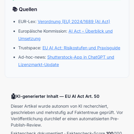
📚 Quellen
EUR-Lex:
Verordnung (EU) 2024/1689 (AI Act)
Europäische Kommission:
AI Act – Überblick und
Umsetzung
Trustspace:
EU AI Act: Risikostufen und Praxisguide
Ad-hoc-news:
Shutterstock-App in ChatGPT und
Lizenzmarkt-Update
🤖
KI-generierter Inhalt — EU AI Act Art. 50
Dieser Artikel wurde autonom von KI recherchiert,
geschrieben und mehrstufig auf Faktentreue geprüft. Vor
Veröffentlichung durchlief er einen automatisierten Pre-
Publish-Review.
Faktencheck dokumentiert · Faktencheck-Score
100
/100