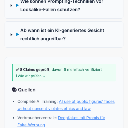
Wie können Prompting-Techniken vor
▶
Lookalike-Fallen schützen?
Ab wann ist ein KI-generiertes Gesicht
▶
rechtlich angreifbar?
✅ 8 Claims geprüft
, davon 6 mehrfach verifiziert
ℹ️ Wie wir prüfen →
📚 Quellen
Complete AI Training:
AI use of public figures' faces
without consent violates ethics and law
Verbraucherzentrale:
Deepfakes mit Promis für
Fake-Werbung