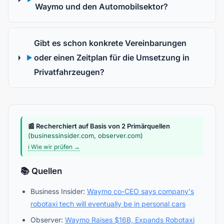
Waymo und den Automobilsektor?
Gibt es schon konkrete Vereinbarungen
oder einen Zeitplan für die Umsetzung in
▶
Privatfahrzeugen?
📰 Recherchiert auf Basis von 2 Primärquellen
(businessinsider.com, observer.com)
ℹ️ Wie wir prüfen →
📚 Quellen
Business Insider:
Waymo co-CEO says company's
robotaxi tech will eventually be in personal cars
Observer:
Waymo Raises $16B, Expands Robotaxi