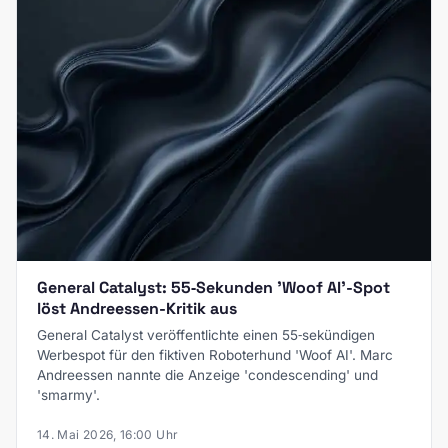
General Catalyst: 55‑Sekunden 'Woof AI'-Spot
löst Andreessen-Kritik aus
General Catalyst veröffentlichte einen 55‑sekündigen
Werbespot für den fiktiven Roboterhund 'Woof AI'. Marc
Andreessen nannte die Anzeige 'condescending' und
'smarmy'.
14. Mai 2026, 16:00 Uhr