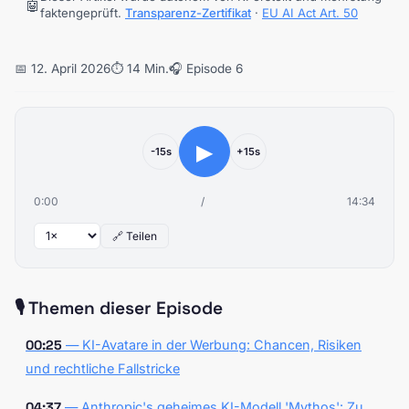
🤖
faktengeprüft.
Transparenz-Zertifikat
·
EU AI Act Art. 50
📅 12. April 2026
⏱️ 14 Min.
🎧 Episode 6
▶
-15s
+15s
0:00
/
14:34
🔗 Teilen
🎙️ Themen dieser Episode
00:25
— KI-Avatare in der Werbung: Chancen, Risiken
und rechtliche Fallstricke
04:37
— Anthropic's geheimes KI-Modell 'Mythos': Zu