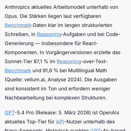
Anthropics aktuelles Arbeitsmodell unterhalb von
Opus. Die Stärken liegen laut verfügbaren
Benchmark
-Daten klar im langen strukturierten
Schreiben, in
Reasoning
-Aufgaben und bei Code-
Generierung — insbesondere für React-
Komponenten. In Vorgängerversionen erzielte das
Sonnet-Tier 87,1 % im
Reasoning
-over-Text-
Benchmark
und 91,6 % bei Multilingual Math
(Quelle: vellum.ai, Analyse 2024). Die Ausgaben
sind konsistent im Ton und erfordern weniger
Nachbearbeitung bei komplexen Strukturen.
GPT
-5.4 Pro (Release: 5. März 2026) ist OpenAIs
aktuelles Top-Tier für
API
-Nutzer unterhalb des
Nano-Segments. Historisch punkten
GPT
-4o-based