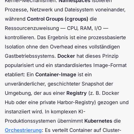
Kernel-Mechanismen:
Namespaces
isolieren
Prozesse, Netzwerk und Dateisystem voneinander,
während
Control Groups (cgroups)
die
Ressourcenzuweisung — CPU, RAM, I/O —
kontrollieren. Das Ergebnis ist eine prozessbasierte
Isolation ohne den Overhead eines vollständigen
Gastbetriebssystems.
Docker
hat dieses Prinzip
popularisiert und ein standardisiertes Image-Format
etabliert: Ein
Container-Image
ist ein
unveränderlicher, geschichteter Snapshot der
Umgebung, der aus einer
Registry
(z. B. Docker
Hub oder eine private Harbor-Registry) gezogen und
instanziiert wird. In komplexen KI-
Produktionssystemen übernimmt
Kubernetes
die
Orchestrierung
: Es verteilt Container auf Cluster-